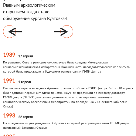
Главным археологическим
открытием тогда стало
обнаружение кургана Куатовка-I.
1989
17 апреля
По решению Совета ректоров омских вузов была создана Межвузовская
социальноэкономическая лаборатория, большая часть исследовательского коллектива
которой была представлена будущими основателями ГЭПИЦентра
1991
1 апреля
Состоялось первое заседание Административного Совета ГЭПИЦентра. &nbsp;10 апреля
был подписан первый акт сдачи-приемки научной продукции по первому договору
ГЭПИЦентра (№ 1-91, консультационные услуги по историко-архивному и
социологическому обеспечению мероприятий по проведению 275-летнего юбилея г.
Омска)
1993
22 апреля
На праздновании дня рождения В. Дрягина в первый раз прозвучал гимн ГЭПИЦентра,
написанный Валерием Старых