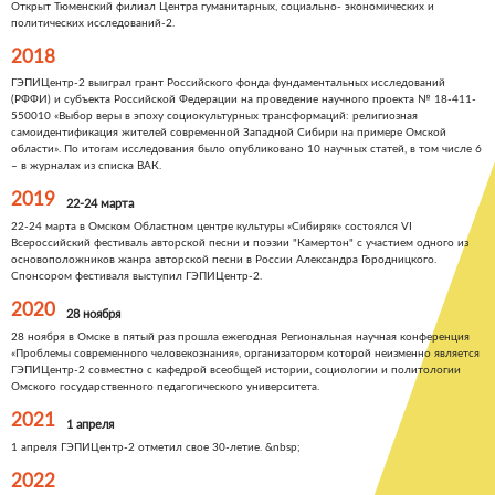
Открыт Тюменский филиал Центра гуманитарных, социально- экономических и
политических исследований-2.
2018
ГЭПИЦентр-2 выиграл грант Российского фонда фундаментальных исследований
(РФФИ) и субъекта Российской Федерации на проведение научного проекта № 18-411-
550010 «Выбор веры в эпоху социокультурных трансформаций: религиозная
самоидентификация жителей современной Западной Сибири на примере Омской
области». По итогам исследования было опубликовано 10 научных статей, в том числе 6
– в журналах из списка ВАК.
2019
22-24 марта
22-24 марта в Омском Областном центре культуры «Сибиряк» состоялся VI
Всероссийский фестиваль авторской песни и поэзии "Камертон" с участием одного из
основоположников жанра авторской песни в России Александра Городницкого.
Спонсором фестиваля выступил ГЭПИЦентр-2.
2020
28 ноября
28 ноября в Омске в пятый раз прошла ежегодная Региональная научная конференция
«Проблемы современного человекознания», организатором которой неизменно является
ГЭПИЦентр-2 совместно с кафедрой всеобщей истории, социологии и политологии
Омского государственного педагогического университета.
2021
1 апреля
1 апреля ГЭПИЦентр-2 отметил свое 30-летие. &nbsp;
2022