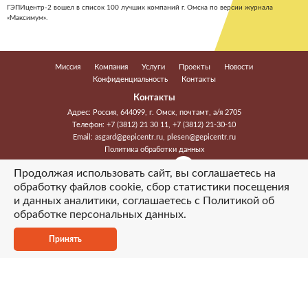
ГЭПИцентр-2 вошел в список 100 лучших компаний г. Омска по версии журнала
«Максимум».
Миссия
Компания
Услуги
Проекты
Новости
Конфиденциальность
Контакты
Контакты
Адрес: Россия, 644099, г. Омск, почтамт, а/я 2705
Телефон:
+7 (3812) 21 30 11
,
+7 (3812) 21-30-10
Email:
asgard@gepicentr.ru
,
plesen@gepicentr.ru
Политика обработки данных
Мы в соцсетях
Продолжая использовать сайт, вы соглашаетесь на
обработку файлов cookie, сбор статистики посещения
2026 © ООО «Гэпицентр-2». Все права защищены
и данных аналитики, соглашаетесь с
Политикой об
Создание сайта
обработке персональных данных
.
Принять
Основная
навигация