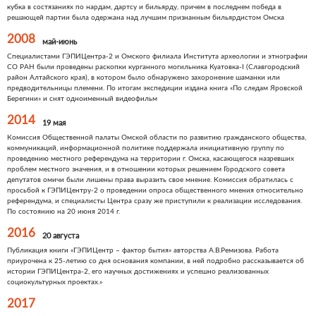
кубка в состязаниях по нардам, дартсу и бильярду, причем в последнем победа в
решающей партии была одержана над лучшим признанным бильярдистом Омска
2008
май-июнь
Специалистами ГЭПИЦентра-2 и Омского филиала Института археологии и этнографии
СО РАН были проведены раскопки курганного могильника Куатовка-I (Славгородский
район Алтайского края), в котором было обнаружено захоронение шаманки или
предводительницы племени. По итогам экспедиции издана книга «По следам Яровской
Берегини» и снят одноименный видеофильм
2014
19 мая
Комиссия Общественной палаты Омской области по развитию гражданского общества,
коммуникаций, информационной политике поддержала инициативную группу по
проведению местного референдума на территории г. Омска, касающегося назревших
проблем местного значения, и в отношении которых решением Городского совета
депутатов омичи были лишены права выразить свое мнение. Комиссия обратилась с
просьбой к ГЭПИЦентру-2 о проведении опроса общественного мнения относительно
референдума, и специалисты Центра сразу же приступили к реализации исследования.
По состоянию на 20 июня 2014 г.
2016
20 августа
Публикация книги «ГЭПИЦентр – фактор бытия» авторства А.В.Ремизова. Работа
приурочена к 25-летию со дня основания компании, в ней подробно рассказывается об
истории ГЭПИЦентра-2, его научных достижениях и успешно реализованных
социокультурных проектах.»
2017