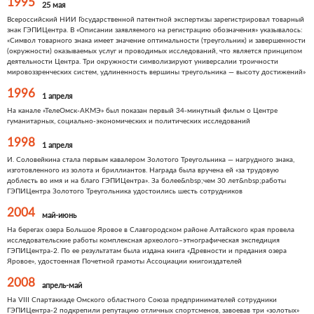
1995
25 мая
Всероссийский НИИ Государственной патентной экспертизы зарегистрировал товарный
знак ГЭПИЦентра. В «Описании заявляемого на регистрацию обозначения» указывалось:
«Символ товарного знака имеет значение оптимальности (треугольник) и завершенности
(окружности) оказываемых услуг и проводимых исследований, что является принципом
деятельности Центра. Три окружности символизируют универсалии троичности
мировоззренческих систем, удлиненность вершины треугольника — высоту достижений»
1996
1 апреля
На канале «ТелеОмск-АКМЭ» был показан первый 34-минутный фильм о Центре
гуманитарных, социально-экономических и политических исследований
1998
1 апреля
И. Соловейкина стала первым кавалером Золотого Треугольника — нагрудного знака,
изготовленного из золота и бриллиантов. Награда была вручена ей «за трудовую
доблесть во имя и на благо ГЭПИЦентра». За более&nbsp;чем 30 лет&nbsp;работы
ГЭПИЦентра Золотого Треугольника удостоились шесть сотрудников
2004
май-июнь
На берегах озера Большое Яровое в Славгородском районе Алтайского края провела
исследовательские работы комплексная археолого–этнографическая экспедиция
ГЭПИЦентра-2. По ее результатам была издана книга «Древности и предания озера
Яровое», удостоенная Почетной грамоты Ассоциации книгоиздателей
2008
апрель-май
На VIII Спартакиаде Омского областного Союза предпринимателей сотрудники
ГЭПИЦентра-2 подкрепили репутацию отличных спортсменов, завоевав три «золотых»